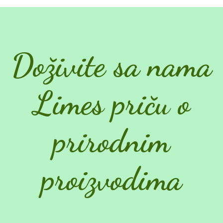
Doživite sa nama
Limes priču o
prirodnim
proizvodima