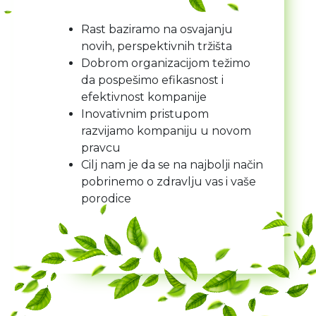
Rast baziramo na osvajanju
novih, perspektivnih tržišta
Dobrom organizacijom težimo
da pospešimo efikasnost i
efektivnost kompanije
Inovativnim pristupom
razvijamo kompaniju u novom
pravcu
Cilj nam je da se na najbolji način
pobrinemo o zdravlju vas i vaše
porodice